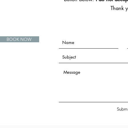
Thank 
BOOK NOW
Submi