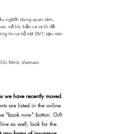
iều người dùng quan tâm, 
o, nổ hũ, bắn cá và lô đề. 
g tin và hỗ trợ 24/7, tạo nên 
 Chí Minh, Vietnam
as we have recently moved
.
ts are listed in the online
the "book now" button. Gift
line as well, look for the
t any forms of insurance
.