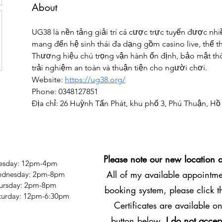
About
UG38 là nền tảng giải trí cá cược trực tuyến được nh
mang đến hệ sinh thái đa dạng gồm casino live, thể tha
Thương hiệu chú trọng vận hành ổn định, bảo mật thôn
trải nghiệm an toàn và thuận tiện cho người chơi.
Website: 
https://ug38.org/
Phone: 0348127851
Địa chỉ: 26 Huỳnh Tấn Phát, khu phố 3, Phú Thuận, Hồ
Please note our new location 
esday: 12pm-4pm
All of my available appointmen
dnesday: 2pm-8pm
ursday: 2pm-8pm
booking system, please click 
Saturday: 12pm-6:30pm
Certificates are available on
button below.
I do not accep