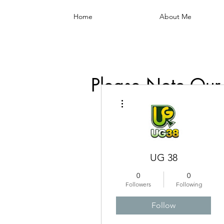
Home
About Me
Please Note Our
More actions
UG 38
0
0
Followers
Following
Follow