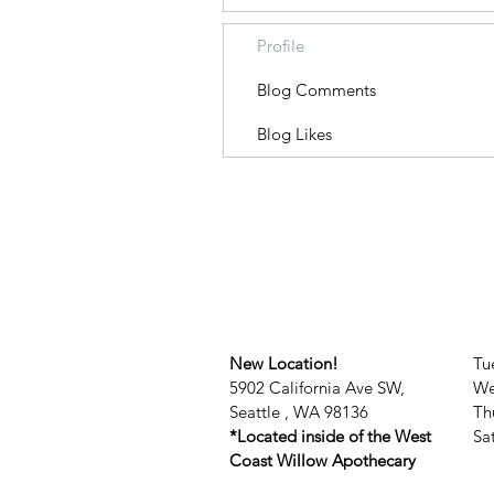
Profile
Blog Comments
Blog Likes
New Location!
Tu
5902 California Ave SW,
We
Seattle , WA 98136
Th
*Located inside of the West
​​
Coast Willow Apothecary