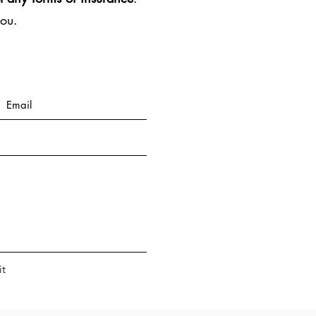
you.
t