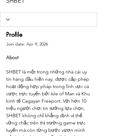
SHBET
Profile
Join date: Apr 9, 2026
About
SHBET là một trong những nhà cái uy 
tín hàng đầu hiện nay, được cấp phép 
hoạt động hợp pháp trong lĩnh vực cá 
cược trực tuyến bởi Isle of Man và Khu 
kinh tế Cagayan Freeport. Với hơn 10 
triệu người chơi tin tưởng lựa chọn, 
SHBET không chỉ khẳng định vị thế 
vững chắc trên thị trường game trực 
tuyến mà còn từng bước vươn mình 