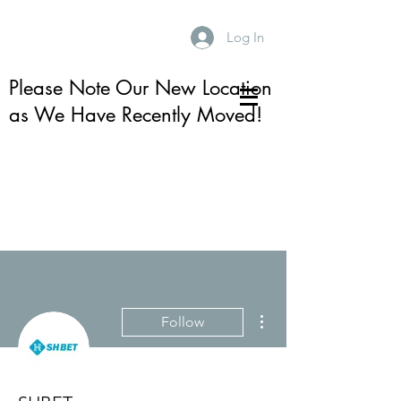
Log In
Please Note Our New Location
as We Have Recently Moved!
More actions
Follow