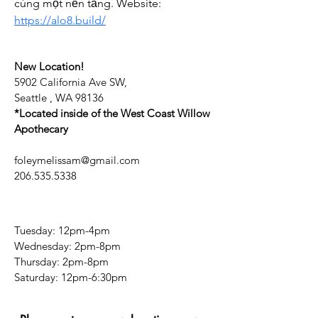
cùng một nền tảng. Website: 
https://alo8.build/
New Location!
5902 California Ave SW,
Seattle , WA 98136
*Located inside of the West Coast Willow
Apothecary
foleymelissam@gmail.com
206.535.5338
Tuesday: 12pm-4pm
Wednesday: 2pm-8pm
Thursday: 2pm-8pm
​​Saturday: 12pm-6:30pm