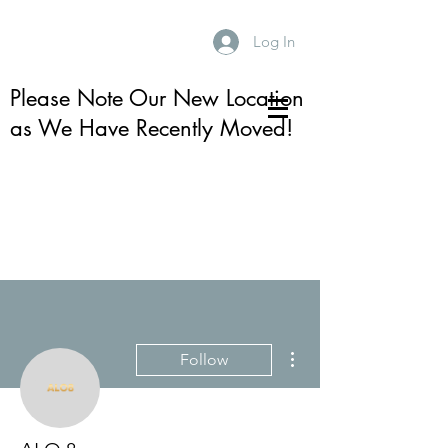
Log In
Please Note Our New Location
as We Have Recently Moved!
More actions
Follow