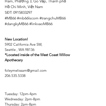
Hàm, Phường 3, Gò Vấp, Thành phố 
Hồ Chí Minh, Việt Nam
SĐT: 0915833297
#MB66 #mb66lscom #trangchuMB66 
#dangkyMB66 #linkvaoMB66
New Location!
5902 California Ave SW,
Seattle , WA 98136
*Located inside of the West Coast Willow
Apothecary
foleymelissam@gmail.com
206.535.5338
Tuesday: 12pm-4pm
Wednesday: 2pm-8pm
Thursday: 2pm-8pm