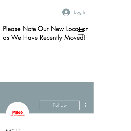
Log In
Please Note Our New Location
as We Have Recently Moved!
More actions
Follow