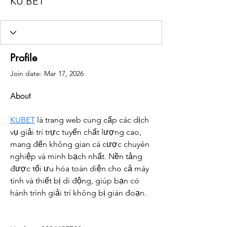
KU BET
Profile
Join date: Mar 17, 2026
About
KUBET
 là trang web cung cấp các dịch 
vụ giải trí trực tuyến chất lượng cao, 
mang đến không gian cá cược chuyên 
nghiệp và minh bạch nhất. Nền tảng 
được tối ưu hóa toàn diện cho cả máy 
tính và thiết bị di động, giúp bạn có 
hành trình giải trí không bị gián đoạn.