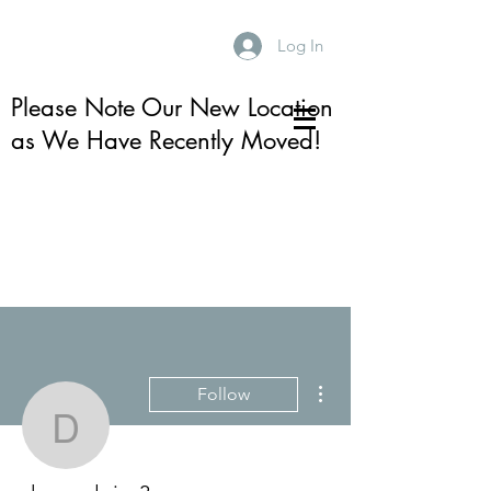
Log In
Please Note Our New Location
as We Have Recently Moved!
More actions
Follow
devoneloisa3