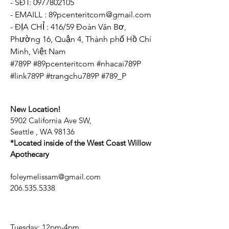
- SĐT: 0977802105
- EMAILL : 89pcenteritcom@gmail.com
- ĐỊA CHỈ : 416/59 Đoàn Văn Bơ, 
Phường 16, Quận 4, Thành phố Hồ Chí 
Minh, Việt Nam
#789P #89pcenteritcom #nhacai789P 
#link789P #trangchu789P #789_P
New Location!
5902 California Ave SW,
Seattle , WA 98136
*Located inside of the West Coast Willow
Apothecary
foleymelissam@gmail.com
206.535.5338
Tuesday: 12pm-4pm