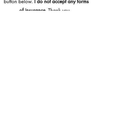
button below.
I do not accept any forms
of insurance
. Thank you.
BOOK NOW