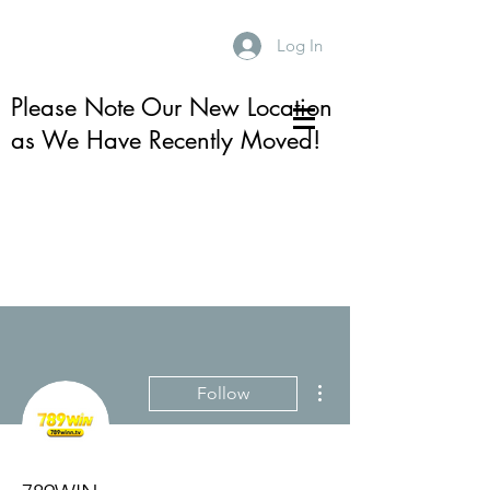
Log In
Please Note Our New Location
as We Have Recently Moved!
More actions
Follow